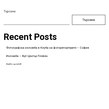
Търсене
Търсене
Recent Posts
Фотографска изложба в Клуба на фоторепортерите – София
Изложба – Арт Център Плевен
Hello world!
Google Cloud
Stromness
Recent Comments
Няма коментари за показване.