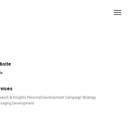
bsite
le
rvices
earch & Insights Personal Development Campaign Strategy
saging Development