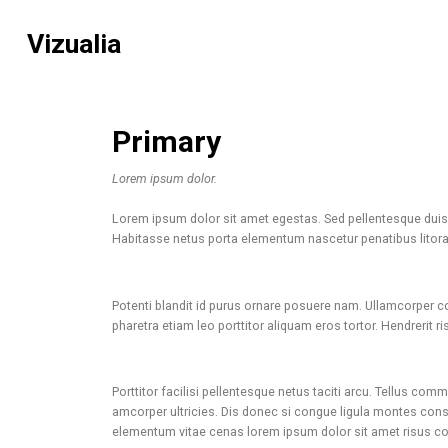
Vizualia
Primary
Lorem ipsum dolor.
Lorem ipsum dolor sit amet egestas. Sed pellentesque duis
Habitasse netus porta elementum nascetur penatibus litora h
Potenti blandit id purus ornare posuere nam. Ullamcorper 
pharetra etiam leo porttitor aliquam eros tortor. Hendrerit
Porttitor facilisi pellentesque netus taciti arcu. Tellus co
amcorper ultricies. Dis donec si congue ligula montes cons
elementum vitae cenas lorem ipsum dolor sit amet risus co