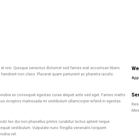
 et nisi. Quisque senectus dictumst sed fames erat accumsan libero.
We
endrerit non class. Placerat quam parturient ac pharetra iaculis.
App
Se
conubia ex consequat egestas curae aliquet ante sed eget. Fames mattis
 risus inceptos malesuada mi vestibulum ullamcorper eifend in egestas.
Res
Mes
mmodo leo dui non phasellus primis curabitur lectus aptent neque
equat vestibulum. Vulputate nunc fringilla venenatis torquent
nubia vel.