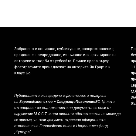
Забранено е копиране, публикуване, разпространение,
Пр
предаване, препредаване, излъчване или архивиране на
бе
авторските творби от уебсайта. Всички права върху
пр
фотографиите принадлежат на авторитe Ян Граръп и
11
Клаус Бо.
пр
пр
Ев
М.
Публикацията е създадена с финансовата подкрепа
36
на
Европейския съюз – СледващоПоколениеЕС
. Цялата
05.
отговорност за съдържанието на документа се носи от
сдружение М.О.С.Т. и при никакви обстоятелства не може да
се приема, че този документ отразява официалното
становище на Европейския съюз и Национален фонд
„Култура”.