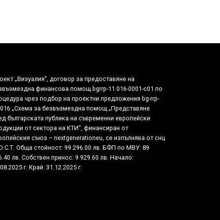
оект „Визуалия”, договор за предоставяне на
звъзмездна финансова помощ bgrrp-11.016-0001-c01 по
оцедура чрез подбор на проектни предложения bg-rrp-
.016 „Схема за безвъзмездна помощ „Представяне
ед българската публика на съвременни европейски
одукции от сектора на КТИ“, финансиран от
ропейския съюз – nextgenerationeu, се изпълнява от снц
О.С.Т. Обща стойност: 99 296.00 лв. БФП по МВУ: 89
6.40 лв. Собствен принос: 9 929.60 лв. Начало:
08.2025 г. Край: 31.12.2025 г.