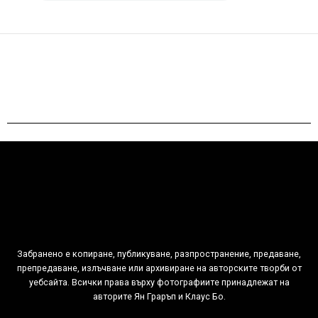
Забранено е копиране, публикуване, разпространение, предаване,
препредаване, излъчване или архивиране на авторските творби от
уебсайта. Всички права върху фотографиите принадлежат на
авторитe Ян Граръп и Клаус Бо.