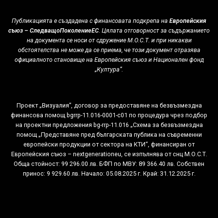
Публикацията е създадена с финансовата подкрепа на
Европейския
съюз – СледващоПоколениеЕС
. Цялата отговорност за съдържанието
на документа се носи от сдружение М.О.С.Т. и при никакви
обстоятелства не може да се приема, че този документ отразява
официалното становище на Европейския съюз и Национален фонд
„Култура”.
Проект „Визуалия”, договор за предоставяне на безвъзмездна
финансова помощ bgrrp-11.016-0001-c01 по процедура чрез подбор
на проектни предложения bg-rrp-11.016 „Схема за безвъзмездна
помощ „Представяне пред българската публика на съвременни
европейски продукции от сектора на КТИ“, финансиран от
Европейския съюз – nextgenerationeu, се изпълнява от снц М.О.С.Т.
Обща стойност: 99 296.00 лв. БФП по МВУ: 89 366.40 лв. Собствен
принос: 9 929.60 лв. Начало: 05.08.2025 г. Край: 31.12.2025 г.