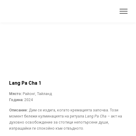
Lang Pa Cha 1
Място:
Районг, Тайланд
Година:
2024
Описание:
Дим се издига, когато кремацията започва. Този
момент бележи кулминацията на ритуала
Lang Pa Cha
– акт на
духовно освобождение за стотици непотърсени души,
изпращайки ги спокойно към отвъдното.