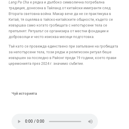
Lang Pa Cha
е рядка и дълбоко символична погребална
традиция, донесена в Тайланд от китайски имигранти след
Втората световна война. Макар вече да не се практикува в
Китай, тя оцелява в тайско-китайските общности, където се
извършва само когато гробищата с непотърсени тела се
препълнят. Ритуалът се организира от местни фондации и
доброволци и често изисква месеци подготовка.
Тъй като се провежда единствено при запълване на гробищата
за непотърсени тела, този рядък и религиозен ритуал беше
извършен за последно в Районг преди 19 години, което прави
церемонията през 2024 г. значимо събитие.
Чуй историята