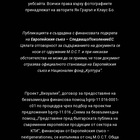
уебсайта. Всички права върху фотографиите
принадлежат на авторитe Ян Граръп и Клаус Бо.
Публикацията е създадена с финансовата подкрепа
на
Европейския съюз – СледващоПоколениеЕС
.
Цялата отговорност за съдържанието на документа се
носи от сдружение М.О.С.Т. и при никакви
обстоятелства не може да се приема, че този документ
отразява официалното становище на Европейския
съюз и Национален фонд „Култура”.
Проект „Визуалия”, договор за предоставяне на
безвъзмездна финансова помощ bgrrp-11.016-0001-
c01 по процедура чрез подбор на проектни
предложения bg-rrp-11.016 „Схема за безвъзмездна
помощ „Представяне пред българската публика на
съвременни европейски продукции от сектора на
КТИ“, финансиран от Европейския съюз –
nextgenerationeu, се изпълнява от снц М.О.С.Т. Обща