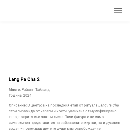
Lang Pa Cha 2
Място:
Районг, Тайланд
Година:
2024
Описание:
В центъра на последния етап от ритуала
Lang Pa Cha
стои пирамида от черепи и кости, увенчана от мумифицирано
тяло, покрито със златни листа. Тази фигура е не само
символичен представител на забравените мъртви, но и духовен
водач – повеждащ другите души към освобождение.