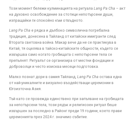
Този момент бележи кулминацията на ритуала
Lang Pa Cha
– акт
на духовно освобождение за стотици непотърсени души,
изпращайки ги спокойно към отвъдното.
Lang Pa Cha
е рядка и дълбоко символична погребална
традиция, донесена в Тайланд от китайски имигранти след
Втората световна война. Макар вече да не се практикува в
Китай, тя оцелява в тайско-китайските общности, където се
извършва само когато гробищата с непотърсени тела се
препълнят. Ритуалът се организира от местни фондации и
доброволци и често изисква месеци подготовка.
Малко познат дори в самия Тайланд,
Lang Pa Cha
остава една
от най-уникалните и визуално въздействащи церемонии в
Югоизточна Азия.
Тъй като се провежда единствено при запълване на гробищата
за непотърсени тела, този рядък и религиозен ритуал беше
извършен за последно в Районг преди 19 години, което прави
церемонията през 2024 г. значимо събитие.