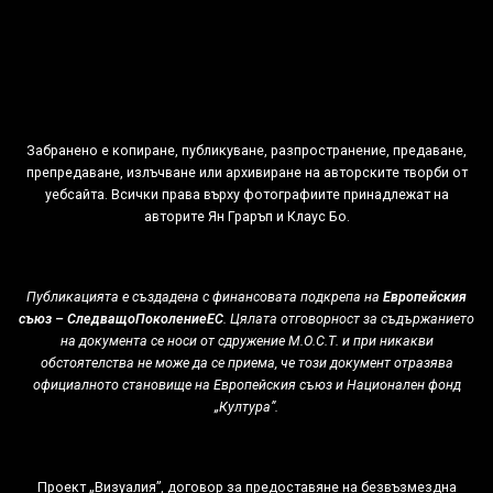
Забранено е копиране, публикуване, разпространение, предаване,
препредаване, излъчване или архивиране на авторските творби от
уебсайта. Всички права върху фотографиите принадлежат на
авторитe Ян Граръп и Клаус Бо.
Публикацията е създадена с финансовата подкрепа на
Европейския
съюз – СледващоПоколениеЕС
. Цялата отговорност за съдържанието
на документа се носи от сдружение М.О.С.Т. и при никакви
обстоятелства не може да се приема, че този документ отразява
официалното становище на Европейския съюз и Национален фонд
„Култура”.
Проект „Визуалия”, договор за предоставяне на безвъзмездна