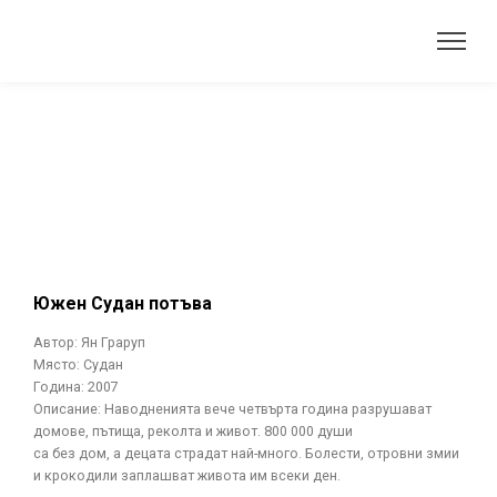
Южен Судан потъва
Автор: Ян Граруп
Място: Судан
Година: 2007
Описание: Наводненията вече четвърта година разрушават
домове, пътища, реколта и живот. 800 000 души
са без дом, а децата страдат най-много. Болести, отровни змии
и крокодили заплашват живота им всеки ден.