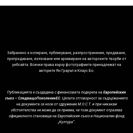
Забранено е копиране, публикуване, разпространение, предаване,
препредаване, излъчване или архивиране на авторските творби от
уебсайта. Всички права върху фотографиите принадлежат на
авторитe Ян Граръп и Клаус Бо.
Публикацията е създадена с финансовата подкрепа на
Европейския
съюз – СледващоПоколениеЕС
. Цялата отговорност за съдържанието
на документа се носи от сдружение М.О.С.Т. и при никакви
обстоятелства не може да се приема, че този документ отразява
официалното становище на Европейския съюз и Национален фонд
„Култура”.