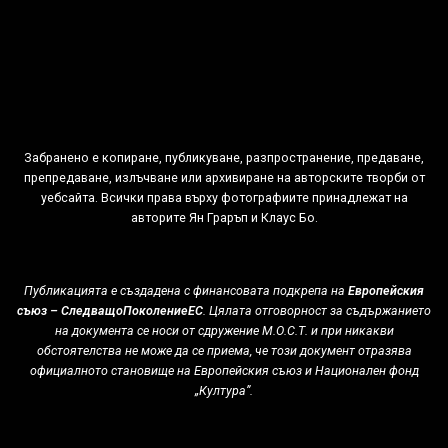
Забранено е копиране, публикуване, разпространение, предаване,
препредаване, излъчване или архивиране на авторските творби от
уебсайта. Всички права върху фотографиите принадлежат на
авторитe Ян Граръп и Клаус Бо.
Публикацията е създадена с финансовата подкрепа на
Европейския
съюз – СледващоПоколениеЕС
. Цялата отговорност за съдържанието
на документа се носи от сдружение М.О.С.Т. и при никакви
обстоятелства не може да се приема, че този документ отразява
официалното становище на Европейския съюз и Национален фонд
„Култура”.