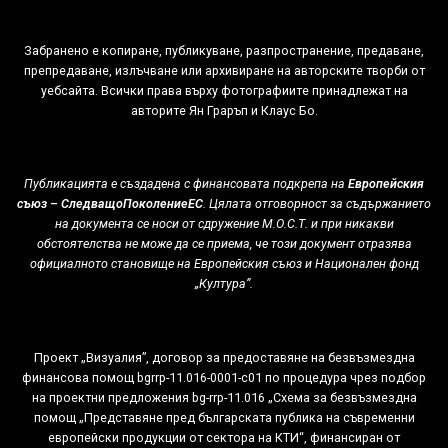
Забранено е копиране, публикуване, разпространение, предаване,
препредаване, излъчване или архивиране на авторските творби от
уебсайта. Всички права върху фотографиите принадлежат на
авторитe Ян Граръп и Клаус Бо.
Публикацията е създадена с финансовата подкрепа на
Европейския
съюз – СледващоПоколениеЕС
. Цялата отговорност за съдържанието
на документа се носи от сдружение М.О.С.Т. и при никакви
обстоятелства не може да се приема, че този документ отразява
официалното становище на Европейския съюз и Национален фонд
„Култура”.
Проект „Визуалия”, договор за предоставяне на безвъзмездна
финансова помощ bgrrp-11.016-0001-c01 по процедура чрез подбор
на проектни предложения bg-rrp-11.016 „Схема за безвъзмездна
помощ „Представяне пред българската публика на съвременни
европейски продукции от сектора на КТИ“, финансиран от