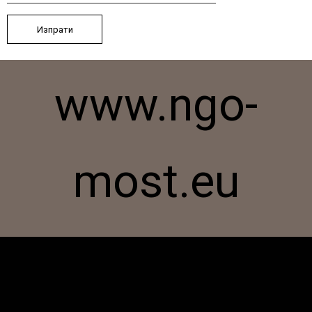
www.ngo-
most.eu